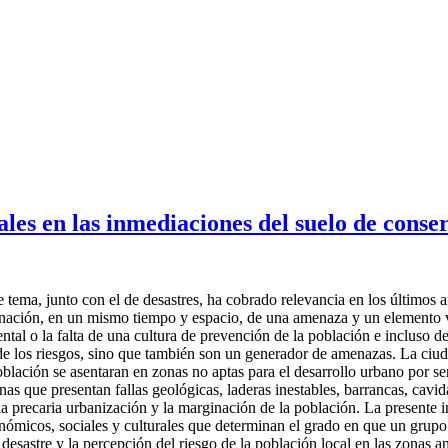
les en las inmediaciones del suelo de conse
e tema, junto con el de desastres, ha cobrado relevancia en los últimos 
binación, en un mismo tiempo y espacio, de una amenaza y un elemento v
ental o la falta de una cultura de prevención de la población e incluso 
io de los riesgos, sino que también son un generador de amenazas. La ci
lación se asentaran en zonas no aptas para el desarrollo urbano por ser
zonas que presentan fallas geológicas, laderas inestables, barrancas, ca
 la precaria urbanización y la marginación de la población. La presente i
onómicos, sociales y culturales que determinan el grado en que un grupo
esastre y la percepción del riesgo de la población local en las zonas an