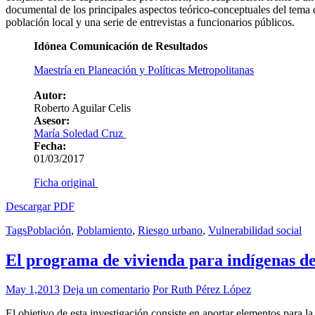
documental de los principales aspectos teórico-conceptuales del tema d
población local y una serie de entrevistas a funcionarios públicos.
Idónea Comunicación de Resultados
Maestría en Planeación y Políticas Metropolitanas
Autor:
Roberto Aguilar Celis
Asesor:
María Soledad Cruz
Fecha:
01/03/2017
Ficha original
Descargar PDF
Tags
Población
,
Poblamiento
,
Riesgo urbano
,
Vulnerabilidad social
El programa de vivienda para indígenas de
May 1,2013
Deja un comentario
Por Ruth Pérez López
El objetivo de esta investigación consiste en aportar elementos para l