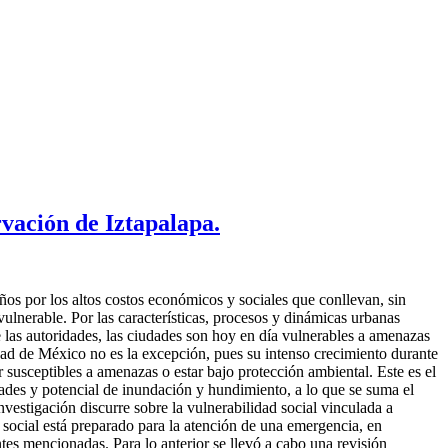
rvación de Iztapalapa.
años por los altos costos económicos y sociales que conllevan, sin
ulnerable. Por las características, procesos y dinámicas urbanas
de las autoridades, las ciudades son hoy en día vulnerables a amenazas
udad de México no es la excepción, pues su intenso crecimiento durante
 susceptibles a amenazas o estar bajo protección ambiental. Este es el
vidades y potencial de inundación y hundimiento, a lo que se suma el
nvestigación discurre sobre la vulnerabilidad social vinculada a
 social está preparado para la atención de una emergencia, en
tes mencionadas. Para lo anterior se llevó a cabo una revisión