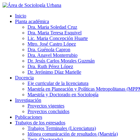
Inicio
Planta académica
Dra. Maria Soledad Cruz
Dra. Maria Teresa Esquivel
Lic. Maria Concepción Huarte
Mtro. José Castro López
Dra. Guénola Capron
Dra. Anavel Monterrubio
Dr. Jesús Carlos Morales Guzmán
Dra. Ruth Pérez López
Dr. Jerónimo Díaz Marielle
Docencia
Eje curricular de la licenciatura
Maestría en Planeación y Políticas Metropolitanas (MPP
Maestría y Doctorado en Sociología
Investigación
Proyectos vigentes
Proyectos concluidos
Publicaciones
Trabajos de los egresados
Trabajos Terminales (Licenciatura)
Idónea comunicación de resultados (Maestría)
Tesis (Doctorado)