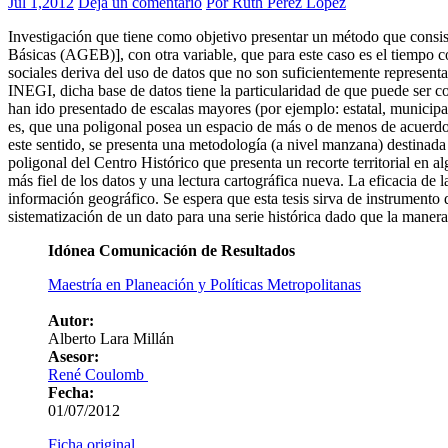
Jul 1,2012
Deja un comentario
Por Ruth Pérez López
Investigación que tiene como objetivo presentar un método que consis
Básicas (AGEB)], con otra variable, que para este caso es el tiempo co
sociales deriva del uso de datos que no son suficientemente representa
INEGI, dicha base de datos tiene la particularidad de que puede ser cons
han ido presentado de escalas mayores (por ejemplo: estatal, municip
es, que una poligonal posea un espacio de más o de menos de acuerdo a
este sentido, se presenta una metodología (a nivel manzana) destinada 
poligonal del Centro Histórico que presenta un recorte territorial en
más fiel de los datos y una lectura cartográfica nueva. La eficacia de 
información geográfico. Se espera que esta tesis sirva de instrumento di
sistematización de un dato para una serie histórica dado que la maner
Idónea Comunicación de Resultados
Maestría en Planeación y Políticas Metropolitanas
Autor:
Alberto Lara Millán
Asesor:
René Coulomb
Fecha:
01/07/2012
Ficha original