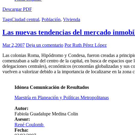
Descargar PDF
Tags
Ciudad central
,
Población
,
Vivienda
Las nuevas tendencias del mercado inmobil
Mar 2,2007
Deja un comentario
Por Ruth Pérez López
Las colonias Roma, Hipódromo y Condesa, fueron creadas a principios 
comenzaban a salir del centro de la capital, en busca de espacios qu
delegaciones centrales), económicos (economías globalizadas y sus con
vuelven a valorizar debido a la importancia de localizarse en la zona 
Idónea Comunicación de Resultados
Maestría en Planeación y Políticas Metropolitanas
Autor:
Fabiola Guadalupe Medina Colin
Asesor:
René Coulomb
Fecha: