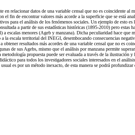
te en relacionar datos de una variable censal que no es coincidente a
n el fin de encontrar valores más acorde a la superficie que se está ana
tivos para el análisis de los fenómenos sociales. Un ejemplo de esto es 
ultada a partir de sus estadísticas históricas (1895-2010) pero estas han
al) a escalas menores (Ageb y manzana). Dicha peculiaridad hace que mu
 la escala territorial del INEGI, desembocando consecuencias negativas
a obtener resultados más acordes de una variable censal que no es coinc
 algunas de sus Agebs, mismo que el análisis por manzana permite superar
la metodología propuesta puede ser evaluada a través de la ilustración y
dáctico para todos los investigadores sociales interesados en el análisis 
a usual es por un método inexacto, de esta manera se podrá profundizar 