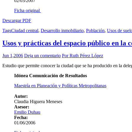
02/03/2007
Ficha original
Descargar PDF
Tags
Ciudad central
,
Desarrollo inmobiliario
,
Población
,
Usos de suel
Usos y prácticas del espacio público en la
Jun 1,2006
Deja un comentario
Por Ruth Pérez López
Estudio que permite conocer la ciudad que se ha producido en la delega
Idónea Comunicación de Resultados
Maestría en Planeación y Políticas Metropolitanas
Autor:
Claudia Higuera Meneses
Asesor:
Emilio Duhau
Fecha:
01/06/2006