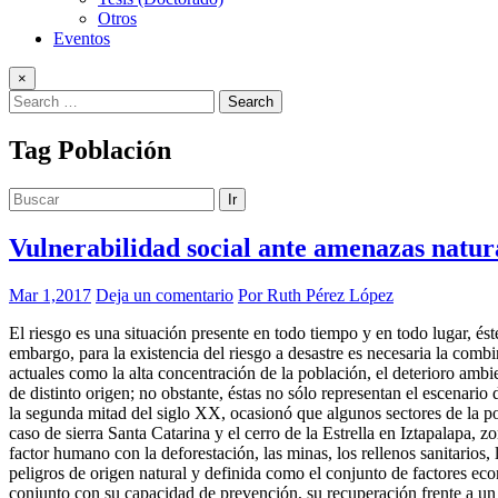
Otros
Eventos
×
Tag
Población
Ir
Vulnerabilidad social ante amenazas natura
Mar 1,2017
Deja un comentario
Por Ruth Pérez López
El riesgo es una situación presente en todo tiempo y en todo lugar, ést
embargo, para la existencia del riesgo a desastre es necesaria la com
actuales como la alta concentración de la población, el deterioro ambi
de distinto origen; no obstante, éstas no sólo representan el escenar
la segunda mitad del siglo XX, ocasionó que algunos sectores de la pob
caso de sierra Santa Catarina y el cerro de la Estrella en Iztapalapa, 
factor humano con la deforestación, las minas, los rellenos sanitarios,
peligros de origen natural y definida como el conjunto de factores ec
conjunto con su capacidad de prevención, su recuperación frente a un d