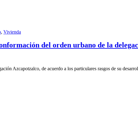
o
,
Vivienda
 conformación del orden urbano de la delega
ción Azcapotzalco, de acuerdo a los particulares rasgos de su desarroll