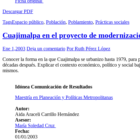
Ficha original
Descargar PDF
Tags
Espacio público
,
Población
,
Poblamiento
,
Prácticas sociales
Cuajimalpa en el proyecto de modernizaci
Ene 1,2003
Deja un comentario
Por Ruth Pérez López
Conocer la forma en la que Cuajimalpa se urbanizo hasta 1979, para 
décadas después. Explicar el contexto económico, político y social baj
mismos.
Idónea Comunicación de Resultados
Maestría en Planeación y Políticas Metropolitanas
Autor:
Aida Araceli Carrillo Hernández
Asesor:
María Soledad Cruz
Fecha:
01/01/2003