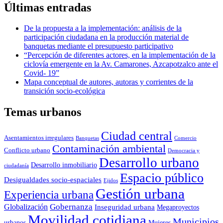
Últimas entradas
De la propuesta a la implementación: análisis de la
participación ciudadana en la producción material de
banquetas mediante el presupuesto participativo
“Percepción de diferentes actores, en la implementación de la
ciclovía emergente en la Av. Camarones, Azcapotzalco ante el
Covid- 19”
Mapa conceptual de autores, autoras y corrientes de la
transición socio-ecológica
Temas urbanos
Ciudad central
Asentamientos irregulares
Banquetas
Comercio
Contaminación ambiental
Conflicto urbano
Democracia y
Desarrollo urbano
Desarrollo inmobiliario
ciudadanía
Espacio público
Desigualdades socio-espaciales
Ejidos
Gestión urbana
Experiencia urbana
Globalización
Gobernanza
Inseguridad urbana
Megaproyectos
Movilidad cotidiana
Municipios
urbanos
Mujeres