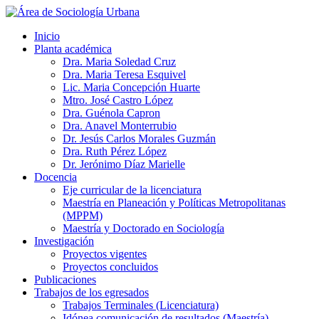
Inicio
Planta académica
Dra. Maria Soledad Cruz
Dra. Maria Teresa Esquivel
Lic. Maria Concepción Huarte
Mtro. José Castro López
Dra. Guénola Capron
Dra. Anavel Monterrubio
Dr. Jesús Carlos Morales Guzmán
Dra. Ruth Pérez López
Dr. Jerónimo Díaz Marielle
Docencia
Eje curricular de la licenciatura
Maestría en Planeación y Políticas Metropolitanas
(MPPM)
Maestría y Doctorado en Sociología
Investigación
Proyectos vigentes
Proyectos concluidos
Publicaciones
Trabajos de los egresados
Trabajos Terminales (Licenciatura)
Idónea comunicación de resultados (Maestría)