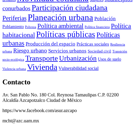
Participación ciudadana
conurbados
Planeación urbana
Periferias
Población
Política ambiental
Política
Poblamiento
Pobreza
Política financiera
Políticas públicas
Políticas
habitacional
urbanas
Producción del espacio
Prácticas sociales
Resiliencia
Riesgo urbano
Servicios urbanos
Sociedad civil
urbana
Transición
Transporte
Urbanización
Usos de suelo
socio-ecológica
Vivienda
Vulnerabilidad social
Violencia urbana
Contacto
Av. San Pablo No. 180 Col. Reynosa Tamaulipas C.P. 02200
Alcaldía Azcapotzalco Ciudad de México
https://www.facebook.com/asur.azcapo
mcht@azc.uam.mx