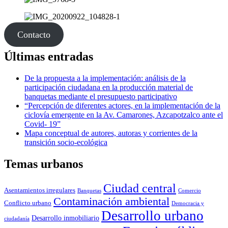
Contacto
Últimas entradas
De la propuesta a la implementación: análisis de la
participación ciudadana en la producción material de
banquetas mediante el presupuesto participativo
“Percepción de diferentes actores, en la implementación de la
ciclovía emergente en la Av. Camarones, Azcapotzalco ante el
Covid- 19”
Mapa conceptual de autores, autoras y corrientes de la
transición socio-ecológica
Temas urbanos
Ciudad central
Asentamientos irregulares
Banquetas
Comercio
Contaminación ambiental
Conflicto urbano
Democracia y
Desarrollo urbano
Desarrollo inmobiliario
ciudadanía