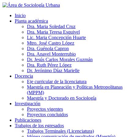
Inicio
Planta académica
Dra. Maria Soledad Cruz
Dra. Maria Teresa Esquivel
Lic. Maria Concepción Huarte
Mtro. José Castro López
Dra. Guénola Capron
Dra. Anavel Monterrubio
Dr. Jesús Carlos Morales Guzmán
Dra. Ruth Pérez López
Dr. Jerónimo Díaz Marielle
Docencia
Eje curricular de la licenciatura
Maestría en Planeación y Políticas Metropolitanas
(MPPM)
Maestría y Doctorado en Sociología
Investigación
Proyectos vigentes
Proyectos concluidos
Publicaciones
Trabajos de los egresados
Trabajos Terminales (Licenciatura)
Idónea comunicación de resultados (Maestría)