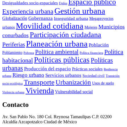
Espacio público
Desigualdades socio-espaciales
Ejidos
Gestión urbana
Experiencia urbana
Globalización
Gobernanza
Inseguridad urbana
Megaproyectos
Movilidad cotidiana
Municipios
urbanos
Mujeres
Participación ciudadana
conurbados
Planeación urbana
Periferias
Población
Política ambiental
Política
Poblamiento
Pobreza
Política financiera
Políticas públicas
Políticas
habitacional
urbanas
Producción del espacio
Prácticas sociales
Resiliencia
Riesgo urbano
Servicios urbanos
Sociedad civil
urbana
Transición
Transporte
Urbanización
Usos de suelo
socio-ecológica
Vivienda
Vulnerabilidad social
Violencia urbana
Contacto
Av. San Pablo No. 180 Col. Reynosa Tamaulipas C.P. 02200
Alcaldía Azcapotzalco Ciudad de México