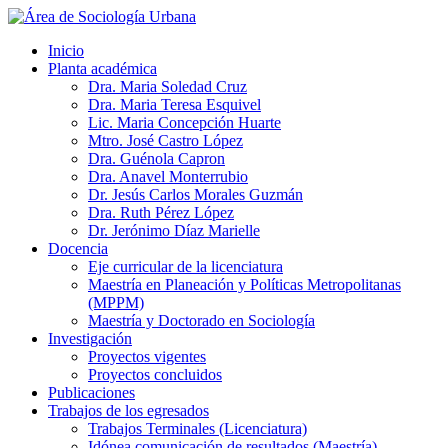
Inicio
Planta académica
Dra. Maria Soledad Cruz
Dra. Maria Teresa Esquivel
Lic. Maria Concepción Huarte
Mtro. José Castro López
Dra. Guénola Capron
Dra. Anavel Monterrubio
Dr. Jesús Carlos Morales Guzmán
Dra. Ruth Pérez López
Dr. Jerónimo Díaz Marielle
Docencia
Eje curricular de la licenciatura
Maestría en Planeación y Políticas Metropolitanas
(MPPM)
Maestría y Doctorado en Sociología
Investigación
Proyectos vigentes
Proyectos concluidos
Publicaciones
Trabajos de los egresados
Trabajos Terminales (Licenciatura)
Idónea comunicación de resultados (Maestría)