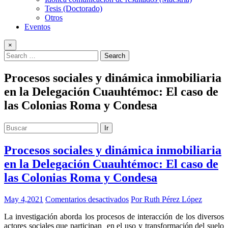
Tesis (Doctorado)
Otros
Eventos
×
Procesos sociales y dinámica inmobiliaria
en la Delegación Cuauhtémoc: El caso de
las Colonias Roma y Condesa
Ir
Procesos sociales y dinámica inmobiliaria
en la Delegación Cuauhtémoc: El caso de
las Colonias Roma y Condesa
en
May 4,2021
Comentarios desactivados
Por Ruth Pérez López
Procesos
La investigación aborda los procesos de interacción de los diversos
sociales
actores sociales que participan en el uso y transformación del suelo
y