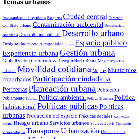
Temas urbanos
Ciudad central
Asentamientos irregulares
Banquetas
Comercio
Contaminación ambiental
Conflicto urbano
Democracia y
Desarrollo urbano
Desarrollo inmobiliario
ciudadanía
Espacio público
Desigualdades socio-espaciales
Ejidos
Gestión urbana
Experiencia urbana
Globalización
Gobernanza
Inseguridad urbana
Megaproyectos
Movilidad cotidiana
Municipios
urbanos
Mujeres
Participación ciudadana
conurbados
Planeación urbana
Periferias
Población
Política ambiental
Política
Poblamiento
Pobreza
Política financiera
Políticas públicas
Políticas
habitacional
urbanas
Producción del espacio
Prácticas sociales
Resiliencia
Riesgo urbano
Servicios urbanos
Sociedad civil
urbana
Transición
Transporte
Urbanización
Usos de suelo
socio-ecológica