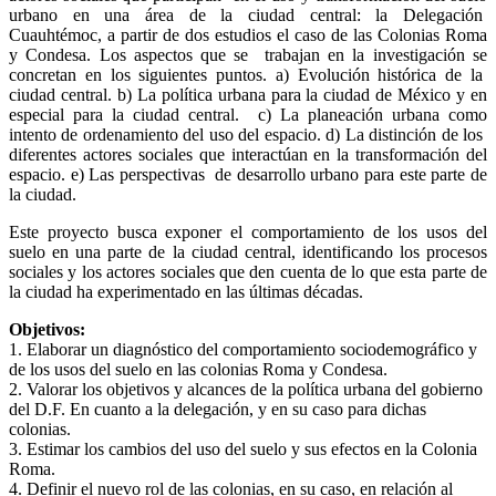
urbano en una área de la ciudad central: la Delegación
dinámica
Cuauhtémoc, a partir de dos estudios el caso de las Colonias Roma
inmobiliaria
y Condesa. Los aspectos que se trabajan en la investigación se
en
concretan en los siguientes puntos. a) Evolución histórica de la
la
ciudad central. b) La política urbana para la ciudad de México y en
Delegación
especial para la ciudad central. c) La planeación urbana como
Cuauhtémoc:
intento de ordenamiento del uso del espacio. d) La distinción de los
El
diferentes actores sociales que interactúan en la transformación del
caso
espacio. e) Las perspectivas de desarrollo urbano para este parte de
de
la ciudad.
las
Colonias
Este proyecto busca exponer el comportamiento de los usos del
Roma
suelo en una parte de la ciudad central, identificando los procesos
y
sociales y los actores sociales que den cuenta de lo que esta parte de
Condesa
la ciudad ha experimentado en las últimas décadas.
Objetivos:
1. Elaborar un diagnóstico del comportamiento sociodemográfico y
de los usos del suelo en las colonias Roma y Condesa.
2. Valorar los objetivos y alcances de la política urbana del gobierno
del D.F. En cuanto a la delegación, y en su caso para dichas
colonias.
3. Estimar los cambios del uso del suelo y sus efectos en la Colonia
Roma.
4. Definir el nuevo rol de las colonias, en su caso, en relación al