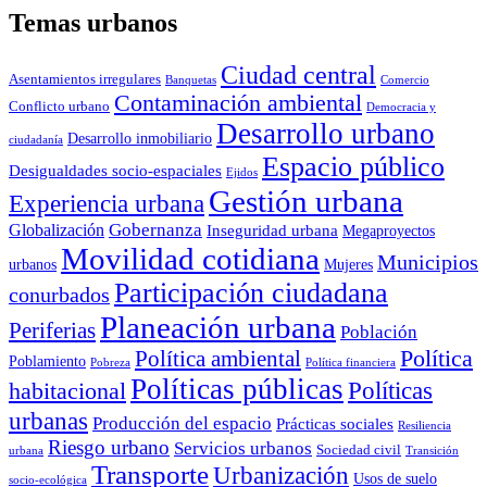
Temas urbanos
Ciudad central
Asentamientos irregulares
Banquetas
Comercio
Contaminación ambiental
Conflicto urbano
Democracia y
Desarrollo urbano
Desarrollo inmobiliario
ciudadanía
Espacio público
Desigualdades socio-espaciales
Ejidos
Gestión urbana
Experiencia urbana
Globalización
Gobernanza
Inseguridad urbana
Megaproyectos
Movilidad cotidiana
Municipios
urbanos
Mujeres
Participación ciudadana
conurbados
Planeación urbana
Periferias
Población
Política ambiental
Política
Poblamiento
Pobreza
Política financiera
Políticas públicas
Políticas
habitacional
urbanas
Producción del espacio
Prácticas sociales
Resiliencia
Riesgo urbano
Servicios urbanos
Sociedad civil
urbana
Transición
Transporte
Urbanización
Usos de suelo
socio-ecológica