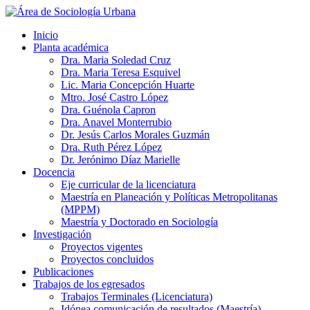
Inicio
Planta académica
Dra. Maria Soledad Cruz
Dra. Maria Teresa Esquivel
Lic. Maria Concepción Huarte
Mtro. José Castro López
Dra. Guénola Capron
Dra. Anavel Monterrubio
Dr. Jesús Carlos Morales Guzmán
Dra. Ruth Pérez López
Dr. Jerónimo Díaz Marielle
Docencia
Eje curricular de la licenciatura
Maestría en Planeación y Políticas Metropolitanas
(MPPM)
Maestría y Doctorado en Sociología
Investigación
Proyectos vigentes
Proyectos concluidos
Publicaciones
Trabajos de los egresados
Trabajos Terminales (Licenciatura)
Idónea comunicación de resultados (Maestría)