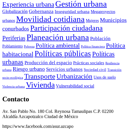
Gestión urbana
Experiencia urbana
Globalización
Gobernanza
Inseguridad urbana
Megaproyectos
Movilidad cotidiana
Municipios
urbanos
Mujeres
Participación ciudadana
conurbados
Planeación urbana
Periferias
Población
Política ambiental
Política
Poblamiento
Pobreza
Política financiera
Políticas públicas
Políticas
habitacional
urbanas
Producción del espacio
Prácticas sociales
Resiliencia
Riesgo urbano
Servicios urbanos
Sociedad civil
urbana
Transición
Transporte
Urbanización
Usos de suelo
socio-ecológica
Vivienda
Vulnerabilidad social
Violencia urbana
Contacto
Av. San Pablo No. 180 Col. Reynosa Tamaulipas C.P. 02200
Alcaldía Azcapotzalco Ciudad de México
https://www.facebook.com/asur.azcapo