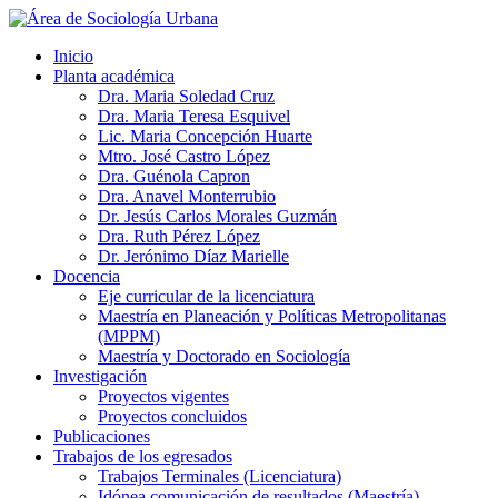
Inicio
Planta académica
Dra. Maria Soledad Cruz
Dra. Maria Teresa Esquivel
Lic. Maria Concepción Huarte
Mtro. José Castro López
Dra. Guénola Capron
Dra. Anavel Monterrubio
Dr. Jesús Carlos Morales Guzmán
Dra. Ruth Pérez López
Dr. Jerónimo Díaz Marielle
Docencia
Eje curricular de la licenciatura
Maestría en Planeación y Políticas Metropolitanas
(MPPM)
Maestría y Doctorado en Sociología
Investigación
Proyectos vigentes
Proyectos concluidos
Publicaciones
Trabajos de los egresados
Trabajos Terminales (Licenciatura)
Idónea comunicación de resultados (Maestría)