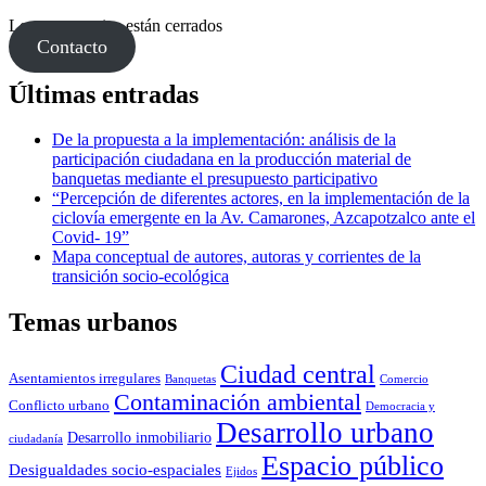
Los comentarios están cerrados
Contacto
Últimas entradas
De la propuesta a la implementación: análisis de la
participación ciudadana en la producción material de
banquetas mediante el presupuesto participativo
“Percepción de diferentes actores, en la implementación de la
ciclovía emergente en la Av. Camarones, Azcapotzalco ante el
Covid- 19”
Mapa conceptual de autores, autoras y corrientes de la
transición socio-ecológica
Temas urbanos
Ciudad central
Asentamientos irregulares
Banquetas
Comercio
Contaminación ambiental
Conflicto urbano
Democracia y
Desarrollo urbano
Desarrollo inmobiliario
ciudadanía
Espacio público
Desigualdades socio-espaciales
Ejidos