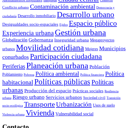
Asentamientos irregulares
Banquetas
Comercio
Contaminación ambiental
Conflicto urbano
Democracia y
Desarrollo urbano
Desarrollo inmobiliario
ciudadanía
Espacio público
Desigualdades socio-espaciales
Ejidos
Gestión urbana
Experiencia urbana
Globalización
Gobernanza
Inseguridad urbana
Megaproyectos
Movilidad cotidiana
Municipios
urbanos
Mujeres
Participación ciudadana
conurbados
Planeación urbana
Periferias
Población
Política ambiental
Política
Poblamiento
Pobreza
Política financiera
Políticas públicas
Políticas
habitacional
urbanas
Producción del espacio
Prácticas sociales
Resiliencia
Riesgo urbano
Servicios urbanos
Sociedad civil
urbana
Transición
Transporte
Urbanización
Usos de suelo
socio-ecológica
Vivienda
Vulnerabilidad social
Violencia urbana
Contacto