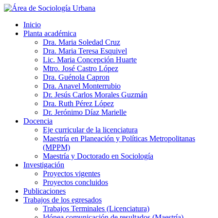
Inicio
Planta académica
Dra. Maria Soledad Cruz
Dra. Maria Teresa Esquivel
Lic. Maria Concepción Huarte
Mtro. José Castro López
Dra. Guénola Capron
Dra. Anavel Monterrubio
Dr. Jesús Carlos Morales Guzmán
Dra. Ruth Pérez López
Dr. Jerónimo Díaz Marielle
Docencia
Eje curricular de la licenciatura
Maestría en Planeación y Políticas Metropolitanas
(MPPM)
Maestría y Doctorado en Sociología
Investigación
Proyectos vigentes
Proyectos concluidos
Publicaciones
Trabajos de los egresados
Trabajos Terminales (Licenciatura)
Idónea comunicación de resultados (Maestría)