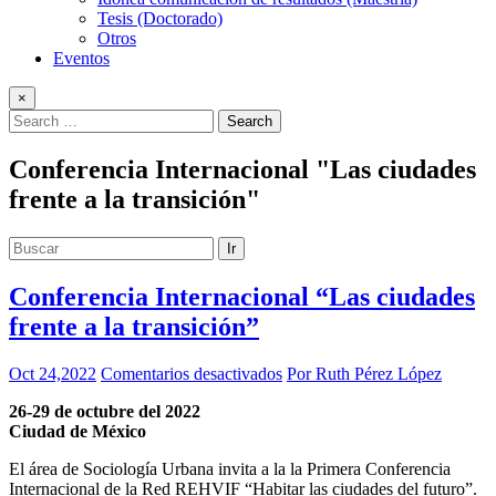
Tesis (Doctorado)
Otros
Eventos
×
Conferencia Internacional "Las ciudades
frente a la transición"
Ir
Conferencia Internacional “Las ciudades
frente a la transición”
en
Oct 24,2022
Comentarios desactivados
Por Ruth Pérez López
Conferencia
26-29 de octubre del 2022
Internacional
Ciudad de México
“Las
ciudades
El área de Sociología Urbana invita a la la Primera Conferencia
frente
Internacional de la Red REHVIF “Habitar las ciudades del futuro”.
a