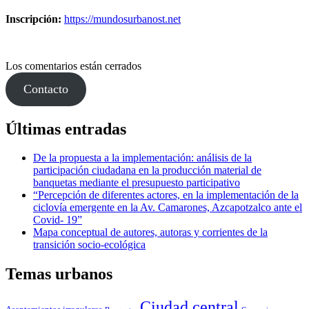
la
Inscripción:
https://mundosurbanost.net
transición”
Los comentarios están cerrados
Contacto
Últimas entradas
De la propuesta a la implementación: análisis de la
participación ciudadana en la producción material de
banquetas mediante el presupuesto participativo
“Percepción de diferentes actores, en la implementación de la
ciclovía emergente en la Av. Camarones, Azcapotzalco ante el
Covid- 19”
Mapa conceptual de autores, autoras y corrientes de la
transición socio-ecológica
Temas urbanos
Ciudad central